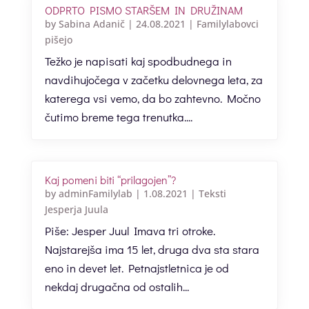
ODPRTO PISMO STARŠEM IN DRUŽINAM
by
Sabina Adanič
|
24.08.2021
|
Familylabovci
pišejo
Težko je napisati kaj spodbudnega in
navdihujočega v začetku delovnega leta, za
katerega vsi vemo, da bo zahtevno. Močno
čutimo breme tega trenutka....
Kaj pomeni biti “prilagojen”?
by
adminFamilylab
|
1.08.2021
|
Teksti
Jesperja Juula
Piše: Jesper Juul Imava tri otroke.
Najstarejša ima 15 let, druga dva sta stara
eno in devet let. Petnajstletnica je od
nekdaj drugačna od ostalih...