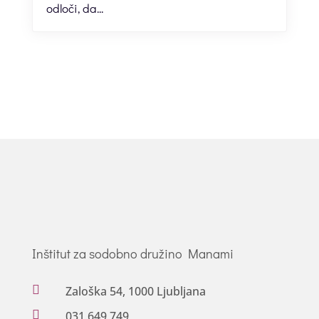
odloči, da...
Inštitut za sodobno družino Manami

Zaloška 54, 1000 Ljubljana

031 649 749