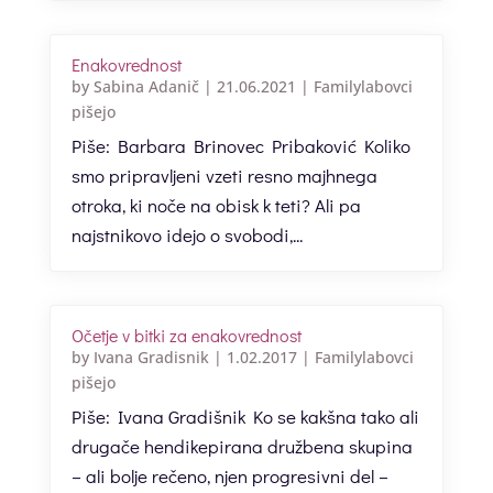
Enakovrednost
by
Sabina Adanič
|
21.06.2021
|
Familylabovci
pišejo
Piše: Barbara Brinovec Pribaković Koliko
smo pripravljeni vzeti resno majhnega
otroka, ki noče na obisk k teti? Ali pa
najstnikovo idejo o svobodi,...
Očetje v bitki za enakovrednost
by
Ivana Gradisnik
|
1.02.2017
|
Familylabovci
pišejo
Piše: Ivana Gradišnik Ko se kakšna tako ali
drugače hendikepirana družbena skupina
– ali bolje rečeno, njen progresivni del –