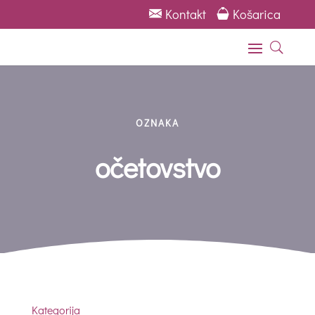
Kontakt
Košarica
U
OZNAKA
Temeljno Familylabovo
usposabljanje 2025/26
očetovstvo
12-dnevno usposabljanje iz
odnosne kompetence (za
pedagoge)
Kategorija