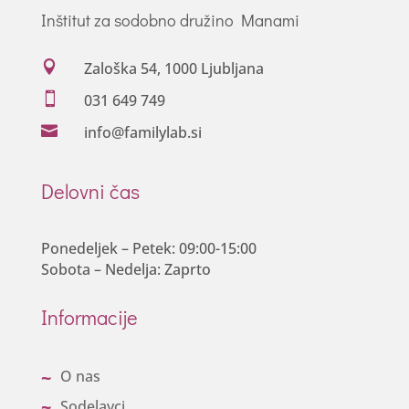
Inštitut za sodobno družino Manami

Zaloška 54, 1000 Ljubljana

031 649 749

info@familylab.si
Delovni čas
Ponedeljek – Petek: 09:00-15:00
Sobota – Nedelja: Zaprto
Informacije
O nas
Sodelavci