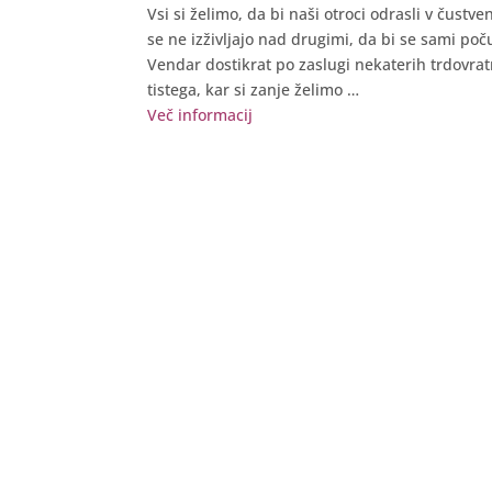
Vsi si želimo, da bi naši otroci odrasli v čustv
se ne izživljajo nad drugimi, da bi se sami počut
Vendar dostikrat po zaslugi nekaterih trdovra
tistega, kar si zanje želimo …
Več informacij