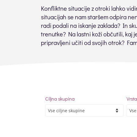
Konfliktne situacije z otroki lahko vid
situacijah se nam staršem odpira nen
radi podali na iskanje zaklada? In sku
trenutke? Na lastni koži občutili, kaj
pripravljeni učiti od svojih otrok? F
Ciljna skupina
Vrst
Vse
Vse
ciljne
vrste
skupine
dogo