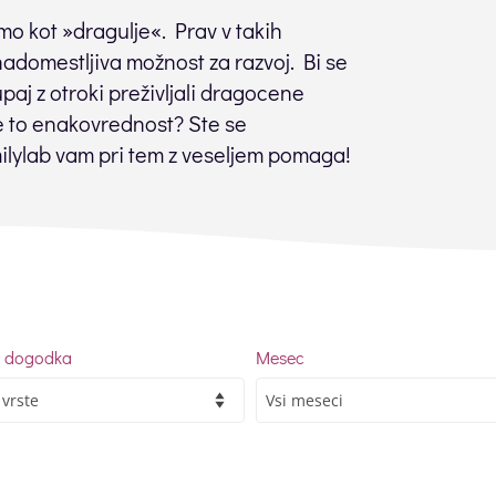
imo kot »dragulje«. Prav v takih
adomestljiva možnost za razvoj. Bi se
paj z otroki preživljali dragocene
 je to enakovrednost? Ste se
amilylab vam pri tem z veseljem pomaga!
a dogodka
Mesec
Vsi
meseci
dka