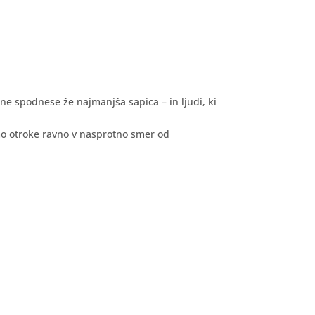
h ne spodnese že najmanjša sapica – in ljudi, ki
mo otroke ravno v nasprotno smer od