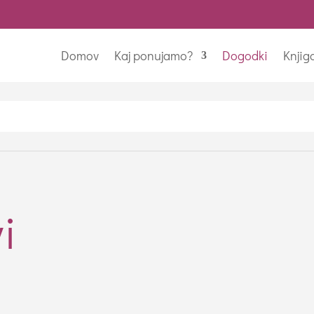
Domov
Kaj ponujamo?
Dogodki
Knjig
i