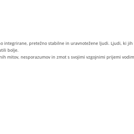
eno integrirane, pretežno stabilne in uravnotežene ljudi. Ljudi, ki ji
ili bolje.
tnih mitov, nesporazumov in zmot s svojimi vzgojnimi prijemi vodi