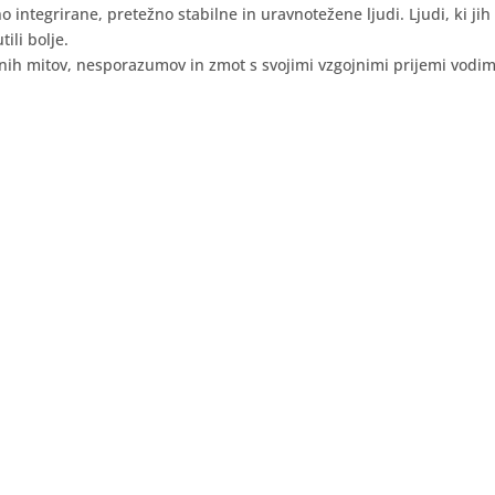
eno integrirane, pretežno stabilne in uravnotežene ljudi. Ljudi, ki ji
ili bolje.
tnih mitov, nesporazumov in zmot s svojimi vzgojnimi prijemi vodi