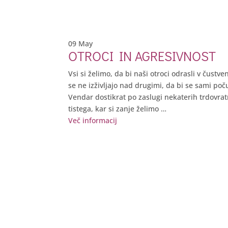
09
May
OTROCI IN AGRESIVNOST
Vsi si želimo, da bi naši otroci odrasli v čustv
se ne izživljajo nad drugimi, da bi se sami počut
Vendar dostikrat po zaslugi nekaterih trdovra
tistega, kar si zanje želimo …
Več informacij