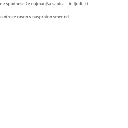
h ne spodnese že najmanjša sapica – in ljudi, ki
mo otroke ravno v nasprotno smer od