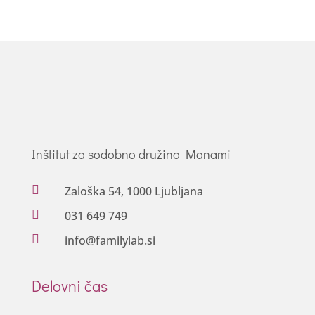
Inštitut za sodobno družino Manami

Zaloška 54, 1000 Ljubljana

031 649 749

info@familylab.si
Delovni čas