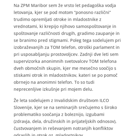
Na ZPM Maribor sem že vrsto let pedagoška vodja
letovanja, kjer se pod motom “ponosno različni”
trudimo opremljati otroke in mladostnike z
vrednotami, ki krepijo njihovo samospoštovanje in
spoštovanje različnosti drugih, gradimo zaupanje in
se branimo pred stigmami. Poleg tega sodelujem pri
izobraževanjih za TOM telefon, otroški parlament in
pri usposabljanju prostovoljcev. Zadnji dve leti sem
supervizorka anonimnih svetovalcev TOM telefona
dveh območnih skupin, kjer me mesečno soočijo s
stiskami otrok in mladostnikov, kateri se po pomoč
obrnejo na anonimni telefon. To so tudi
neprecenljive izkušnje pri mojem delu.
Že leta sodelujem z Invalidskim društvom ILCO
Slovenije, kjer se na seminarjih srečujemo s široko
problematiko soočanja z boleznijo, izgubami
(zdravja, dela, družinskih in prijateljskih odnosov),
čustvovanjem in reševanjem notranjih konfliktov
odraslih in otrok oz. mladostnikov.