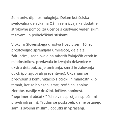
Sem univ. dipl. psihologinja. Delam kot šolska
svetovalna delavka na OŠ in sem izvajalka dodatne
strokovne pomoči za učence s čustveno vedenjskimi
težavami in psihološkimi stiskami.
V okviru Slovenskega društva Hospic sem 10 let
prostovoljno spremljala umirajoče, delala z
žalujočimi, sodelovala na taborih žalujočih otrok in
mladostnikov, predavala in izvajala delavnice v
okviru detabuizacije umiranja, smrti in žalovanja
otrok (po izgubi ali preventivno). Ukvarjam se
predvsem s komunikacijo z otroki in mladostniki o
temah, kot so bolezen, smrt, revščina, spolne
zlorabe, nasilje v družini, ločitve, spolnost,
“neprimerni občutki” (ki so v nasprotju s splošnimi
pravili odraslih). Trudim se poskrbeti, da ne ostanejo
sami s svojimi mislimi, občutki in vprašanji.