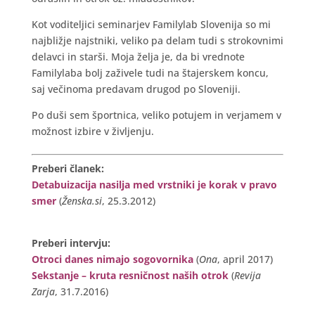
Kot voditeljici seminarjev Familylab Slovenija so mi
najbližje najstniki, veliko pa delam tudi s strokovnimi
delavci in starši. Moja želja je, da bi vrednote
Familylaba bolj zaživele tudi na štajerskem koncu,
saj večinoma predavam drugod po Sloveniji.
Po duši sem športnica, veliko potujem in verjamem v
možnost izbire v življenju.
Preberi članek:
Detabuizacija nasilja med vrstniki je korak v pravo
smer
(
Ženska.si
, 25.3.2012)
Preberi intervju:
Otroci danes nimajo sogovornika
(
Ona
, april 2017)
Sekstanje – kruta resničnost naših otrok
(
Revija
Zarja
, 31.7.2016)