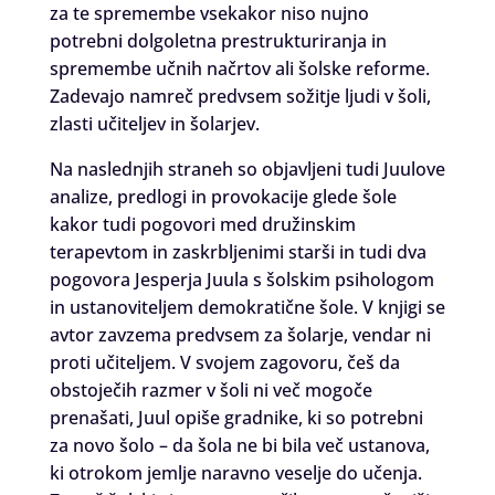
za te spremembe vsekakor niso nujno
potrebni dolgoletna prestrukturiranja in
spremembe učnih načrtov ali šolske reforme.
Zadevajo namreč predvsem sožitje ljudi v šoli,
zlasti učiteljev in šolarjev.
Na naslednjih straneh so objavljeni tudi Juulove
analize, predlogi in provokacije glede šole
kakor tudi pogovori med družinskim
terapevtom in zaskrbljenimi starši in tudi dva
pogovora Jesperja Juula s šolskim psihologom
in ustanoviteljem demokratične šole. V knjigi se
avtor zavzema predvsem za šolarje, vendar ni
proti učiteljem. V svojem zagovoru, češ da
obstoječih razmer v šoli ni več mogoče
prenašati, Juul opiše gradnike, ki so potrebni
za novo šolo – da šola ne bi bila več ustanova,
ki otrokom jemlje naravno veselje do učenja.