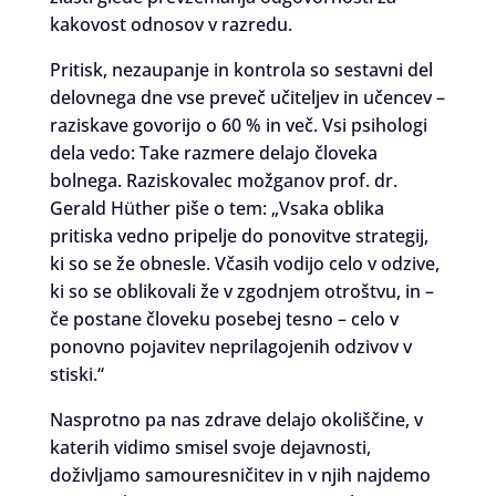
kakovost odnosov v razredu.
Pritisk, nezaupanje in kontrola so sestavni del
delovnega dne vse preveč učiteljev in učencev –
raziskave govorijo o 60 % in več. Vsi psihologi
dela vedo: Take razmere delajo človeka
bolnega. Raziskovalec možganov prof. dr.
Gerald Hüther piše o tem: „Vsaka oblika
pritiska vedno pripelje do ponovitve strategij,
ki so se že obnesle. Včasih vodijo celo v odzive,
ki so se oblikovali že v zgodnjem otroštvu, in –
če postane človeku posebej tesno – celo v
ponovno pojavitev neprilagojenih odzivov v
stiski.“
Nasprotno pa nas zdrave delajo okoliščine, v
katerih vidimo smisel svoje dejavnosti,
doživljamo samouresničitev in v njih najdemo