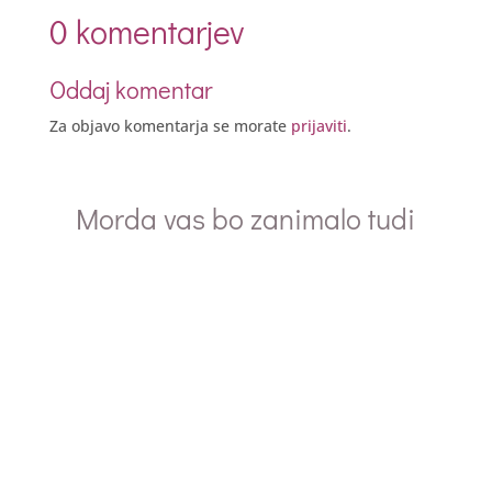
0 komentarjev
Oddaj komentar
Za objavo komentarja se morate
prijaviti
.
Morda vas bo zanimalo tudi
Odlomek iz knjige Jesperja Juula: Šolski
infarkt (Mohorjeva družba v Celovcu, 2014)
Uvodno razmišljanje ob slovenski izdaji