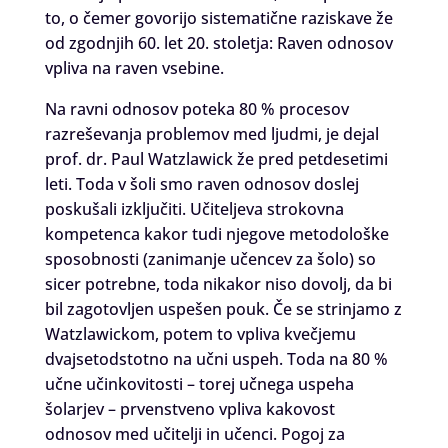
to, o čemer govorijo sistematične raziskave že
od zgodnjih 60. let 20. stoletja: Raven odnosov
vpliva na raven vsebine.
Na ravni odnosov poteka 80 % procesov
razreševanja problemov med ljudmi, je dejal
prof. dr. Paul Watzlawick že pred petdesetimi
leti. Toda v šoli smo raven odnosov doslej
poskušali izključiti. Učiteljeva strokovna
kompetenca kakor tudi njegove metodološke
sposobnosti (zanimanje učencev za šolo) so
sicer potrebne, toda nikakor niso dovolj, da bi
bil zagotovljen uspešen pouk. Če se strinjamo z
Watzlawickom, potem to vpliva kvečjemu
dvajsetodstotno na učni uspeh. Toda na 80 %
učne učinkovitosti – torej učnega uspeha
šolarjev – prvenstveno vpliva kakovost
odnosov med učitelji in učenci. Pogoj za