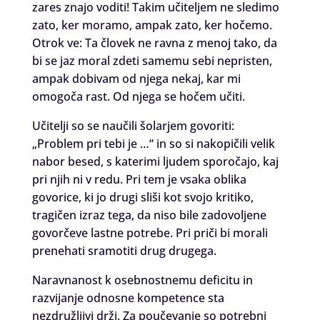
zares znajo voditi! Takim učiteljem ne sledimo
zato, ker moramo, ampak zato, ker hočemo.
Otrok ve: Ta človek ne ravna z menoj tako, da
bi se jaz moral zdeti samemu sebi nepristen,
ampak dobivam od njega nekaj, kar mi
omogoča rast. Od njega se hočem učiti.
Učitelji so se naučili šolarjem govoriti:
„Problem pri tebi je …“ in so si nakopičili velik
nabor besed, s katerimi ljudem sporočajo, kaj
pri njih ni v redu. Pri tem je vsaka oblika
govorice, ki jo drugi sliši kot svojo kritiko,
tragičen izraz tega, da niso bile zadovoljene
govorčeve lastne potrebe. Pri priči bi morali
prenehati sramotiti drug drugega.
Naravnanost k osebnostnemu deficitu in
razvijanje odnosne kompetence sta
nezdružljivi drži. Za poučevanje so potrebni