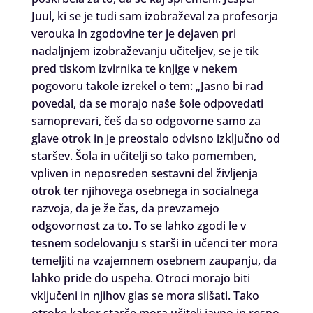
Juul, ki se je tudi sam izobraževal za profesorja
verouka in zgodovine ter je dejaven pri
nadaljnjem izobraževanju učiteljev, se je tik
pred tiskom izvirnika te knjige v nekem
pogovoru takole izrekel o tem: „Jasno bi rad
povedal, da se morajo naše šole odpovedati
samoprevari, češ da so odgovorne samo za
glave otrok in je preostalo odvisno izključno od
staršev. Šola in učitelji so tako pomemben,
vpliven in neposreden sestavni del življenja
otrok ter njihovega osebnega in socialnega
razvoja, da je že čas, da prevzamejo
odgovornost za to. To se lahko zgodi le v
tesnem sodelovanju s starši in učenci ter mora
temeljiti na vzajemnem osebnem zaupanju, da
lahko pride do uspeha. Otroci morajo biti
vključeni in njihov glas se mora slišati. Tako