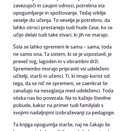
zavezujoči in zaupni odnosi, potrebna sta
opogumljanje in spoštovanje. Tedaj vzklije
veselje do učenja. To veselje je potrebno, da
lahko otroci prestanejo tudi hude čase, ko se
učijo delati tudi take stvari, ki jih ne marajo.
Šola se lahko spremeni le sama – sama, toda
ne samo ona. Ta sistem, ki se je vzpostavil, je
preveč tog, lagoden in v obrambni drži.
Spremembo morajo pripraviti vsi udeleženi
učitelji, starši in učenci. Ti, ki imajo korist od
tega, da se nič ne spremeni, se zaenkrat še
zanašajo na nesoglasja med udeleženci. Toda
stiska nas bo povezala. Na to kažejo številne
pobude, kakor na primer tudi familylab s
svojimi nadaljnjimi izobraževanji za pedagoge.
Ta knjiga opogumlja starše, naj ne čakajo še