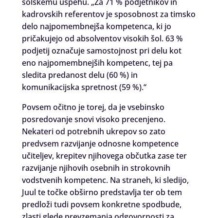
šolskemu uspehu. „Za 71 % podjetnikov in
kadrovskih referentov je sposobnost za timsko
delo najpomembnejša kompetenca, ki jo
pričakujejo od absolventov visokih šol. 63 %
podjetij označuje samostojnost pri delu kot
eno najpomembnejših kompetenc, tej pa
sledita predanost delu (60 %) in
komunikacijska spretnost (59 %).“
Povsem očitno je torej, da je vsebinsko
posredovanje snovi visoko precenjeno.
Nekateri od potrebnih ukrepov so zato
predvsem razvijanje odnosne kompetence
učiteljev, krepitev njihovega občutka zase ter
razvijanje njihovih osebnih in strokovnih
vodstvenih kompetenc. Na straneh, ki sledijo,
Juul te točke obširno predstavlja ter ob tem
predloži tudi povsem konkretne spodbude,
zlasti glede prevzemanja odgovornosti za