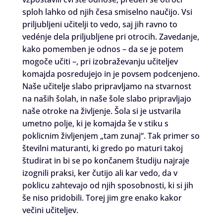
sploh lahko od njih česa smiselno naučijo. Vsi
priljubljeni učitelji to vedo, saj jih ravno to
vedénje dela priljubljene pri otrocih. Zavedanje,
kako pomemben je odnos – da se je potem
mogoče učiti –, pri izobraževanju učiteljev
komajda posredujejo in je povsem podcenjeno.
Naše učitelje slabo pripravljamo na stvarnost
na naših šolah, in naše šole slabo pripravljajo
naše otroke na življenje. Šola si je ustvarila
umetno polje, ki je komajda še v stiku s
poklicnim življenjem „tam zunaj“. Tak primer so
številni maturanti, ki gredo po maturi takoj
študirat in bi se po končanem študiju najraje
izognili praksi, ker čutijo ali kar vedo, da v
poklicu zahtevajo od njih sposobnosti, ki si jih
še niso pridobili. Torej jim gre enako kakor
večini učiteljev.