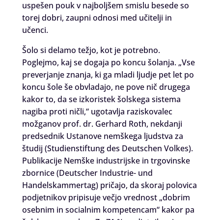
uspešen pouk v najboljšem smislu besede so
torej dobri, zaupni odnosi med učitelji in
učenci.
Šolo si delamo težjo, kot je potrebno.
Poglejmo, kaj se dogaja po koncu šolanja. „Vse
preverjanje znanja, ki ga mladi ljudje pet let po
koncu šole še obvladajo, ne pove nič drugega
kakor to, da se izkoristek šolskega sistema
nagiba proti ničli,“ ugotavlja raziskovalec
možganov prof. dr. Gerhard Roth, nekdanji
predsednik Ustanove nemškega ljudstva za
študij (Studienstiftung des Deutschen Volkes).
Publikacije Nemške industrijske in trgovinske
zbornice (Deutscher Industrie- und
Handelskammertag) pričajo, da skoraj polovica
podjetnikov pripisuje večjo vrednost „dobrim
osebnim in socialnim kompetencam“ kakor pa