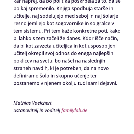
kar naprej, da bo politika poskrbela za to, da se
bo kaj spremenilo. Knjiga spodbuja starše in
učitelje, naj sodelujejo med seboj in naj šolarje
resno jemljejo kot sogovornike in soigralce v
tem sistemu. Pri tem kaže konkretne poti, kako
bi lahko s tem začeli že danes. Kdor išče način,
da bi kot zavzeta učiteljica in kot usposobljeni
učitelj okrepil svoj odnos do enega najlepših
poklicev na svetu, bo našel na naslednjih
straneh navdih, ki je potreben, da na novo
definiramo šolo in skupno učenje ter
postanemo v njenem okolju tudi sami dejavni.
Mathias Voelchert
ustanovitelj in voditelj
familylab.de