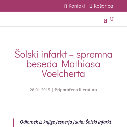
Kontakt
Košarica
U
Šolski infarkt – spremna
beseda Mathiasa
Voelcherta
28.01.2015
|
Priporočena literatura
Odlomek iz knjige Jesperja Juula: Šolski infarkt