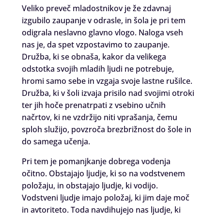
Veliko preveč mladostnikov je že zdavnaj
izgubilo zaupanje v odrasle, in šola je pri tem
odigrala neslavno glavno vlogo. Naloga vseh
nas je, da spet vzpostavimo to zaupanje.
Družba, ki se obnaša, kakor da velikega
odstotka svojih mladih ljudi ne potrebuje,
hromi samo sebe in vzgaja svoje lastne rušilce.
Družba, ki v šoli izvaja prisilo nad svojimi otroki
ter jih hoče prenatrpati z vsebino učnih
načrtov, ki ne vzdržijo niti vprašanja, čemu
sploh služijo, povzroča brezbrižnost do šole in
do samega učenja.
Pri tem je pomanjkanje dobrega vodenja
očitno. Obstajajo ljudje, ki so na vodstvenem
položaju, in obstajajo ljudje, ki vodijo.
Vodstveni ljudje imajo položaj, ki jim daje moč
in avtoriteto. Toda navdihujejo nas ljudje, ki