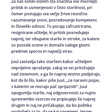
Za naš šolski sistem sta značilna vse močnejši
pritisk in usmerjenost v čisto storilnost, pri
čemer postajajo vse večje žrtve resnično
razumevanje snovi, posredovanje kompetenc
in človeški odnosi. To poraja zafrustrirane,
resignirane učitelje, ki pritisk posredujejo
naprej, ter obupane starše in otroke, za katere
so postale ocene in domače naloge glavni
predmet sporov in največji stres.
Juul zastavlja tako staršem kakor učiteljem
neprijetno vprašanje, zakaj se vsi pritožujejo
nad sistemom, a ga še naprej vestno podpirajo,
kot da bi šlo, kakor piše Juul, „za naravni pojav,
s katerim se morajo pač sprijazniti“. Juul
opogumlja starše, naj odgovornosti za nujno
spremembo vzorcev ne pripisujejo še naprej
drugim in naj ne pričakujejo, da bo politika
poskrbela za to, da se kaj spremeni. Jesper