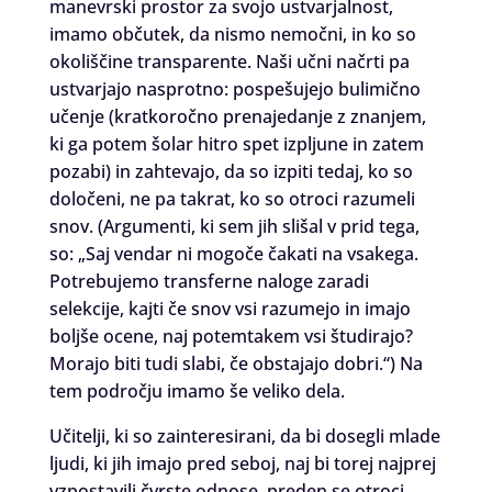
manevrski prostor za svojo ustvarjalnost,
imamo občutek, da nismo nemočni, in ko so
okoliščine transparente. Naši učni načrti pa
ustvarjajo nasprotno: pospešujejo bulimično
učenje (kratkoročno prenajedanje z znanjem,
ki ga potem šolar hitro spet izpljune in zatem
pozabi) in zahtevajo, da so izpiti tedaj, ko so
določeni, ne pa takrat, ko so otroci razumeli
snov. (Argumenti, ki sem jih slišal v prid tega,
so: „Saj vendar ni mogoče čakati na vsakega.
Potrebujemo transferne naloge zaradi
selekcije, kajti če snov vsi razumejo in imajo
boljše ocene, naj potemtakem vsi študirajo?
Morajo biti tudi slabi, če obstajajo dobri.“) Na
tem področju imamo še veliko dela.
Učitelji, ki so zainteresirani, da bi dosegli mlade
ljudi, ki jih imajo pred seboj, naj bi torej najprej
vzpostavili čvrste odnose, preden se otroci