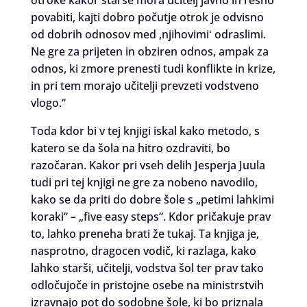
otroke kakor starše mora učitelj javno in resno
povabiti, kajti dobro počutje otrok je odvisno
od dobrih odnosov med ,njihovimiʻ odraslimi.
Ne gre za prijeten in obziren odnos, ampak za
odnos, ki zmore prenesti tudi konflikte in krize,
in pri tem morajo učitelji prevzeti vodstveno
vlogo.“
Toda kdor bi v tej knjigi iskal kako metodo, s
katero se da šola na hitro ozdraviti, bo
razočaran. Kakor pri vseh delih Jesperja Juula
tudi pri tej knjigi ne gre za nobeno navodilo,
kako se da priti do dobre šole s „petimi lahkimi
koraki“ – „five easy steps“. Kdor pričakuje prav
to, lahko preneha brati že tukaj. Ta knjiga je,
nasprotno, dragocen vodič, ki razlaga, kako
lahko starši, učitelji, vodstva šol ter prav tako
odločujoče in pristojne osebe na ministrstvih
izravnajo pot do sodobne šole, ki bo priznala