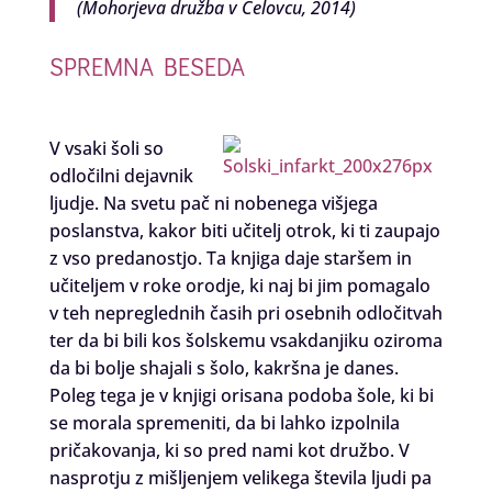
(Mohorjeva družba v Celovcu, 2014)
SPREMNA BESEDA
V vsaki šoli so
odločilni dejavnik
ljudje. Na svetu pač ni nobenega višjega
poslanstva, kakor biti učitelj otrok, ki ti zaupajo
z vso predanostjo. Ta knjiga daje staršem in
učiteljem v roke orodje, ki naj bi jim pomagalo
v teh nepreglednih časih pri osebnih odločitvah
ter da bi bili kos šolskemu vsakdanjiku oziroma
da bi bolje shajali s šolo, kakršna je danes.
Poleg tega je v knjigi orisana podoba šole, ki bi
se morala spremeniti, da bi lahko izpolnila
pričakovanja, ki so pred nami kot družbo. V
nasprotju z mišljenjem velikega števila ljudi pa