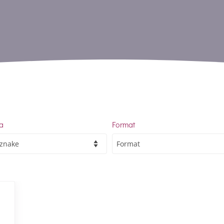
a
Format