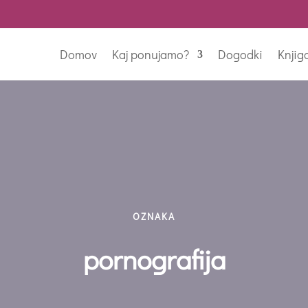
Domov
Kaj ponujamo?
Dogodki
Knjig
OZNAKA
pornografija