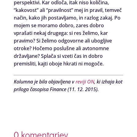
perspektivi. Kar odloča, itak niso količina,
“kakovost” ali “pravilnost” mej in pravil, temveč
način, kako jih postavljamo, in razlog zakaj. Po
mojem se moramo dobro, zares dobro
vprašati nekaj drugega: si res želimo, kar
pravimo? Si želimo odgovorne ali ubogljive
otroke? Hočemo poslušne ali avtonomne
državljane? Splača si vzeti čas in dobro
premisliti, kajti oboje hkrati ni mogoče.
Kolumna je bila objavljena v
reviji ON
, ki izhaja kot
priloga časopisa Finance (11. 12. 2015).
0 komentarjev