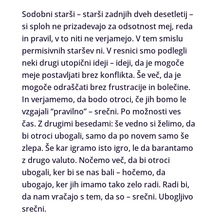
Sodobni starši – starši zadnjih dveh desetletij –
si sploh ne prizadevajo za odsotnost mej, reda
in pravil, v to niti ne verjamejo. V tem smislu
permisivnih staršev ni. V resnici smo podlegli
neki drugi utopični ideji – ideji, da je mogoče
meje postavljati brez konflikta. Še več, da je
mogoče odraščati brez frustracije in bolečine.
In verjamemo, da bodo otroci, če jih bomo le
vzgajali “pravilno” – srečni. Po možnosti ves
čas. Z drugimi besedami: še vedno si želimo, da
bi otroci ubogali, samo da po novem samo še
zlepa. Še kar igramo isto igro, le da barantamo
z drugo valuto. Nočemo več, da bi otroci
ubogali, ker bi se nas bali – hočemo, da
ubogajo, ker jih imamo tako zelo radi. Radi bi,
da nam vračajo s tem, da so – srečni. Ubogljivo
srečni.