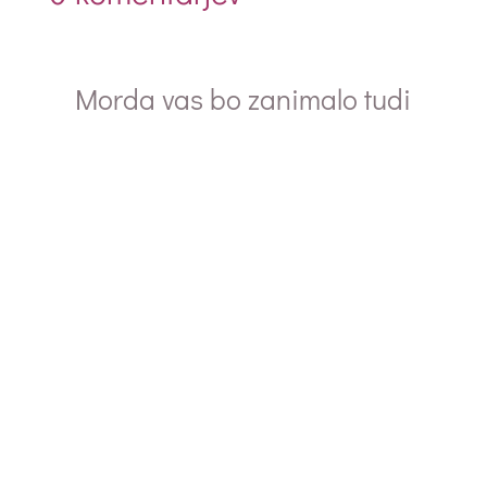
Morda vas bo zanimalo tudi
Piše: Jesper Juul Najin otrok je pred dvema
mesecema dopolnil tri leta in začel hoditi v
vrtec. V vrtcu mu je všeč. Vzgojiteljice so
vesele, da je...