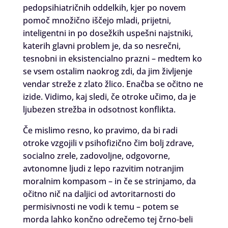
pedopsihiatričnih oddelkih, kjer po novem
pomoč množično iščejo mladi, prijetni,
inteligentni in po dosežkih uspešni najstniki,
katerih glavni problem je, da so nesrečni,
tesnobni in eksistencialno prazni – medtem ko
se vsem ostalim naokrog zdi, da jim življenje
vendar streže z zlato žlico. Enačba se očitno ne
izide. Vidimo, kaj sledi, če otroke učimo, da je
ljubezen strežba in odsotnost konflikta.
Če mislimo resno, ko pravimo, da bi radi
otroke vzgojili v psihofizično čim bolj zdrave,
socialno zrele, zadovoljne, odgovorne,
avtonomne ljudi z lepo razvitim notranjim
moralnim kompasom – in če se strinjamo, da
očitno nič na daljici od avtoritarnosti do
permisivnosti ne vodi k temu – potem se
morda lahko končno odrečemo tej črno-beli