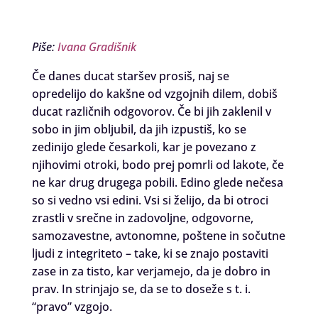
Piše:
Ivana Gradišnik
Če danes ducat staršev prosiš, naj se
opredelijo do kakšne od vzgojnih dilem, dobiš
ducat različnih odgovorov. Če bi jih zaklenil v
sobo in jim obljubil, da jih izpustiš, ko se
zedinijo glede česarkoli, kar je povezano z
njihovimi otroki, bodo prej pomrli od lakote, če
ne kar drug drugega pobili. Edino glede nečesa
so si vedno vsi edini. Vsi si želijo, da bi otroci
zrastli v srečne in zadovoljne, odgovorne,
samozavestne, avtonomne, poštene in sočutne
ljudi z integriteto – take, ki se znajo postaviti
zase in za tisto, kar verjamejo, da je dobro in
prav. In strinjajo se, da se to doseže s t. i.
“pravo” vzgojo.