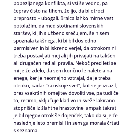
pobezljanega konflikta, si vsi še vedno, pa
čeprav čisto na tihem, želijo, da bi otroci
preprosto – ubogali. Bralca lahko mirne vesti
potolažim, da med stotinami slovenskih
staršev, ki jih službeno srečujem, še nisem
spoznala takšnega, ki bi bil dosledno
permisiven in bi iskreno verjel, da otrokom ni
treba postavljati mej ali jih privajati na takšen
ali drugačen red ali pravila. Nekoč pred leti se
mi je že zdelo, da sem končno le naletela na
enega, ker je neomajno vztrajal, da je treba
otroku, kadar “raziskuje svet”, kot se je izrazil,
brez vsakršnih omejitev dovoliti vse, pa tudi če
to, recimo, vključuje kladivo in sveže lakirano
stopnišče iz žlahtne hrastovine, ampak takrat
je bil njegov otrok še dojenček, tako da si je že
naslednje leto premislil in sem ga morala črtati
s seznama.