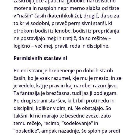
zaskrbljujoče apatična, globoko narcisistično
motena in nasploh neprimerno slabša od tiste
v “naših” časih (katerihkoli že); drugič, da so za
to krivi sodobni, preveč permisivni starši, ki
otrokom bodisi iz lenobe, bodisi iz prepričanja
ne postavljajo mej; in tretjič, da so rešitev –
logično – več mej, pravil, reda in discipline.
Permisivnih staršev ni
Po eni strani je hrepenenje po dobrih starih
časih, ko je vsak razumel, kje mu je mesto, in se
je vedelo, kaj je prav in kaj narobe, razumljivo.
Ta fantazija je brezčasna, tudi jaz ji podlegam.
Po drugi strani staršev, ki bi bili proti redu in
disciplini, kolikor vidim, ni. Ne obstajajo. So
takšni, ki ne marajo te besedne zveze, zato
temu rečejo, recimo, “sodelovanje” in
“posledice”, ampak nazadnje, še sploh pa sredi