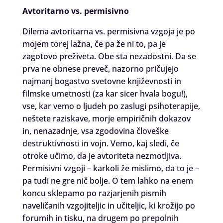
Avtoritarno vs. permisivno
Dilema avtoritarna vs. permisivna vzgoja je po
mojem torej lažna, če pa že ni to, pa je
zagotovo preživeta. Obe sta nezadostni. Da se
prva ne obnese preveč, nazorno pričujejo
najmanj bogastvo svetovne književnosti in
filmske umetnosti (za kar sicer hvala bogu!),
vse, kar vemo o ljudeh po zaslugi psihoterapije,
neštete raziskave, morje empiričnih dokazov
in, nenazadnje, vsa zgodovina človeške
destruktivnosti in vojn. Vemo, kaj sledi, če
otroke učimo, da je avtoriteta nezmotljiva.
Permisivni vzgoji – karkoli že mislimo, da to je –
pa tudi ne gre nič bolje. O tem lahko na enem
koncu sklepamo po razjarjenih pismih
naveličanih vzgojiteljic in učiteljic, ki krožijo po
forumih in tisku, na drugem po prepolnih