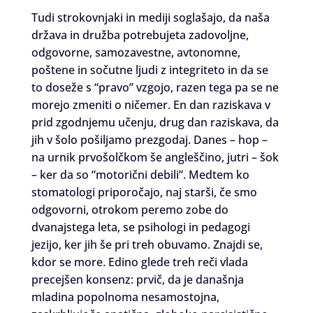
Tudi strokovnjaki in mediji soglašajo, da naša
država in družba potrebujeta zadovoljne,
odgovorne, samozavestne, avtonomne,
poštene in sočutne ljudi z integriteto in da se
to doseže s “pravo” vzgojo, razen tega pa se ne
morejo zmeniti o ničemer. En dan raziskava v
prid zgodnjemu učenju, drug dan raziskava, da
jih v šolo pošiljamo prezgodaj. Danes – hop –
na urnik prvošolčkom še angleščino, jutri – šok
– ker da so “motorični debili”. Medtem ko
stomatologi priporočajo, naj starši, če smo
odgovorni, otrokom peremo zobe do
dvanajstega leta, se psihologi in pedagogi
jezijo, ker jih še pri treh obuvamo. Znajdi se,
kdor se more. Edino glede treh reči vlada
precejšen konsenz: prvič, da je današnja
mladina popolnoma nesamostojna,