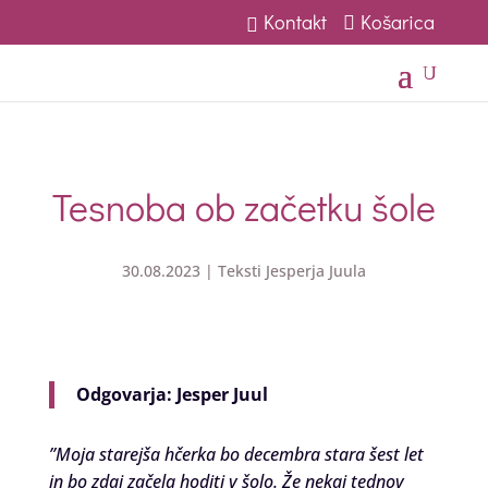
Kontakt
Košarica
U
Tesnoba ob začetku šole
30.08.2023
|
Teksti Jesperja Juula
Odgovarja: Jesper Juul
”Moja starejša hčerka bo decembra stara šest let
in bo zdaj začela hoditi v šolo. Že nekaj tednov