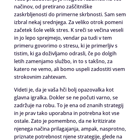
načinov, od pretirano zaščitniške
zaskrbljenosti do primerne skrbnosti. Sam sem
izbral nekaj srednjega. Za veliko otrok pomeni
začetek šole velik stres. K sreči se večina veseli
in jo lepo sprejmejo, vendar pa tudi v tem
primeru govorimo o stresu, ki je primerljiv s
tistim, ki ga doživljamo odrasli, če po dolgih
letih zamenjamo službo, in to s takšno, za
katero ne vemo, ali bomo uspeli zadostiti vsem
strokovnim zahtevam.
Videti je, da je vaša hči bolj opazovalka kot
glavna igralka. Dokler se ne počuti varno, se
zadržuje na robu. To je ena od znanih strategij
in je prav tako uporabna in potrebna kot vse
ostale. Zato je pomembno, da ne kritizirate
njenega načina prilagajanja, ampak, nasprotno,
priznate potrebnost njene strategije, glede na