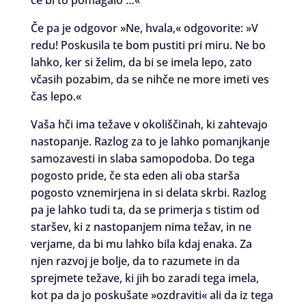
če bi to pomagalo …«
Če pa je odgovor »Ne, hvala,« odgovorite: »V
redu! Poskusila te bom pustiti pri miru. Ne bo
lahko, ker si želim, da bi se imela lepo, zato
včasih pozabim, da se nihče ne more imeti ves
čas lepo.«
Vaša hči ima težave v okoliščinah, ki zahtevajo
nastopanje. Razlog za to je lahko pomanjkanje
samozavesti in slaba samopodoba. Do tega
pogosto pride, če sta eden ali oba starša
pogosto vznemirjena in si delata skrbi. Razlog
pa je lahko tudi ta, da se primerja s tistim od
staršev, ki z nastopanjem nima težav, in ne
verjame, da bi mu lahko bila kdaj enaka. Za
njen razvoj je bolje, da to razumete in da
sprejmete težave, ki jih bo zaradi tega imela,
kot pa da jo poskušate »ozdraviti« ali da iz tega