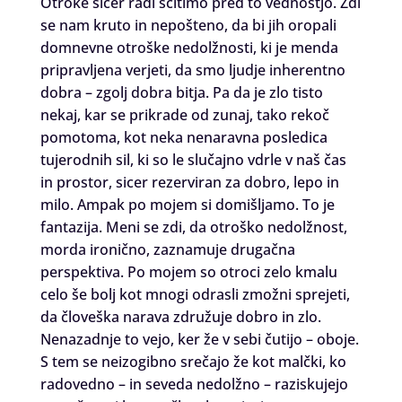
Otroke sicer radi ščitimo pred to vednostjo. Zdi
se nam kruto in nepošteno, da bi jih oropali
domnevne otroške nedolžnosti, ki je menda
pripravljena verjeti, da smo ljudje inherentno
dobra – zgolj dobra bitja. Pa da je zlo tisto
nekaj, kar se prikrade od zunaj, tako rekoč
pomotoma, kot neka nenaravna posledica
tujerodnih sil, ki so le slučajno vdrle v naš čas
in prostor, sicer rezerviran za dobro, lepo in
milo. Ampak po mojem si domišljamo. To je
fantazija. Meni se zdi, da otroško nedolžnost,
morda ironično, zaznamuje drugačna
perspektiva. Po mojem so otroci zelo kmalu
celo še bolj kot mnogi odrasli zmožni sprejeti,
da človeška narava združuje dobro in zlo.
Nenazadnje to vejo, ker že v sebi čutijo – oboje.
S tem se neizogibno srečajo že kot malčki, ko
radovedno – in seveda nedolžno – raziskujejo