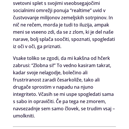
svetovni splet s svojimi vseobsegajočimi
socialnimi omrežji ponuja “realtime” uvid v
čustvovanje milijonov zemeljskih sotrpinov. In
nič ne rečem, morda je tudi to iluzija, ampak
meni se vseeno zdi, da se z zlom, ki je del naše
narave, bolj splača soočiti, spoznati, spogledati
iz oči v oči, ga priznati.
Vsake toliko se zgodi, da mi kakšna od hčerk
zabrusi: “Zlobna si!” To vedno kasiram takrat,
kadar svoje nelagodje, bolečino ali
frustriranost zaradi česarkoliže, tako ali
drugače sprostim v napadu na njuno
integriteto. Včasih se mi uspe spogledati sama
s sabo in opravičiti. Če pa tega ne zmorem,
navsezadnje sem samo človek, se trudim vsaj –
umolkniti.