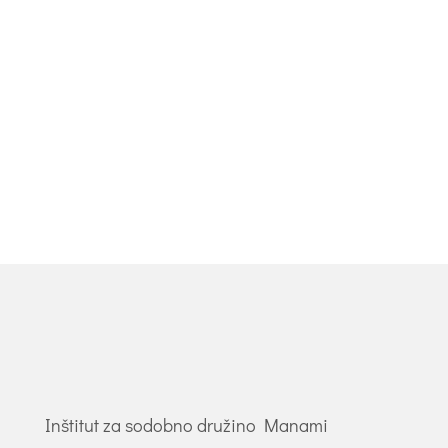
Piše: Barbara Brinovec Pribaković
Mladostniki so predani raziskovanju tega,
kdo so, kdo želijo postati in kako hočejo
živeti. Leta so nas gledali,...
Inštitut za sodobno družino Manami