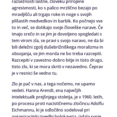
razsežnosti lastne, človeku prirojene
agresivnosti, ko s palico mrzlično bezajo po
mravljišču ali trgajo roke in noge s svojih
plišastih medvedkov in barbik. Ko počnejo vse
to in več, se dotikajo svoje človeške narave. Če
imajo srečo in se jim je dovoljeno spogledati s
tem virom zla, se pravi s svojo naravo, ne da bi
bili deležni zgolj dušebrižniškega moralizma in
obsojanja, se jim morda ne bo treba razcepiti.
Razcepiti v zavestno dobro bitje in tisto drugo,
tisto zlo, ki se mora skriti v nezavedno. Čeprav
je v resnici še vedno tu.
Zlo je pač v nas, a tega nočemo, ne upamo
vedeti. Hanna Arendt, ena največjih
intelektualk prejšnjega stoletja, je v 1960. letih,
po procesu proti nacističnemu zločincu Adolfu
Eichmannu, ki je odločilno sodeloval pri
organizacijski izvedbi holokavsta, izdala svoje