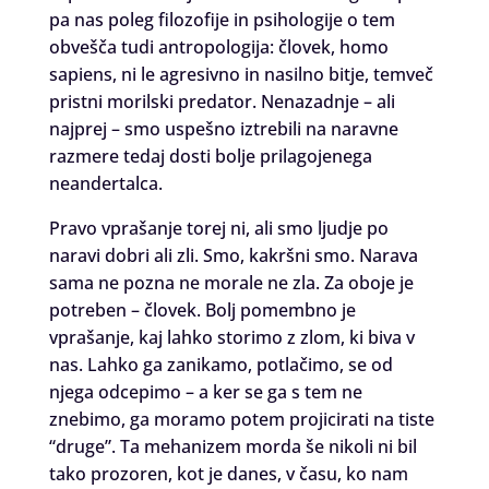
pa nas poleg filozofije in psihologije o tem
obvešča tudi antropologija: človek, homo
sapiens, ni le agresivno in nasilno bitje, temveč
pristni morilski predator. Nenazadnje – ali
najprej – smo uspešno iztrebili na naravne
razmere tedaj dosti bolje prilagojenega
neandertalca.
Pravo vprašanje torej ni, ali smo ljudje po
naravi dobri ali zli. Smo, kakršni smo. Narava
sama ne pozna ne morale ne zla. Za oboje je
potreben – človek. Bolj pomembno je
vprašanje, kaj lahko storimo z zlom, ki biva v
nas. Lahko ga zanikamo, potlačimo, se od
njega odcepimo – a ker se ga s tem ne
znebimo, ga moramo potem projicirati na tiste
“druge”. Ta mehanizem morda še nikoli ni bil
tako prozoren, kot je danes, v času, ko nam