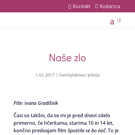
Kontakt
Košarica
U
Naše zlo
1.02.2017
|
Familylabovci pišejo
Piše: Ivana Gradišnik
Časi so takšni, da se mi je pred dnevi zdelo
primerno, če hčerkama, starima 10 in 14 let,
končno predvajam film
Spustila se bo noč
. To je