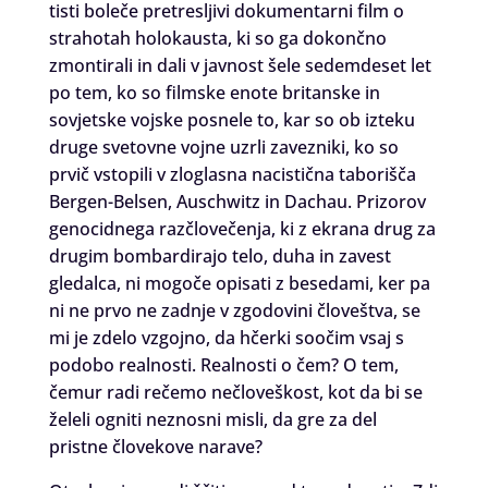
tisti boleče pretresljivi dokumentarni film o
strahotah holokausta, ki so ga dokončno
zmontirali in dali v javnost šele sedemdeset let
po tem, ko so filmske enote britanske in
sovjetske vojske posnele to, kar so ob izteku
druge svetovne vojne uzrli zavezniki, ko so
prvič vstopili v zloglasna nacistična taborišča
Bergen-Belsen, Auschwitz in Dachau. Prizorov
genocidnega razčlovečenja, ki z ekrana drug za
drugim bombardirajo telo, duha in zavest
gledalca, ni mogoče opisati z besedami, ker pa
ni ne prvo ne zadnje v zgodovini človeštva, se
mi je zdelo vzgojno, da hčerki soočim vsaj s
podobo realnosti. Realnosti o čem? O tem,
čemur radi rečemo nečloveškost, kot da bi se
želeli ogniti neznosni misli, da gre za del
pristne človekove narave?