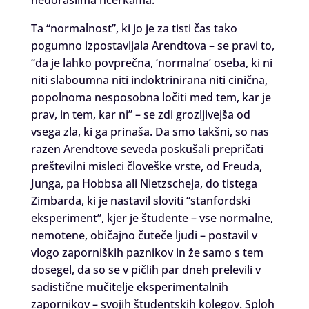
nedoraslima hčerkama.
Ta “normalnost”, ki jo je za tisti čas tako
pogumno izpostavljala Arendtova – se pravi to,
“da je lahko povprečna, ‘normalna’ oseba, ki ni
niti slaboumna niti indoktrinirana niti cinična,
popolnoma nesposobna ločiti med tem, kar je
prav, in tem, kar ni” – se zdi grozljivejša od
vsega zla, ki ga prinaša. Da smo takšni, so nas
razen Arendtove seveda poskušali prepričati
preštevilni misleci človeške vrste, od Freuda,
Junga, pa Hobbsa ali Nietzscheja, do tistega
Zimbarda, ki je nastavil sloviti “stanfordski
eksperiment”, kjer je študente – vse normalne,
nemotene, običajno čuteče ljudi – postavil v
vlogo zaporniških paznikov in že samo s tem
dosegel, da so se v pičlih par dneh prelevili v
sadistične mučitelje eksperimentalnih
zapornikov – svojih študentskih kolegov. Sploh