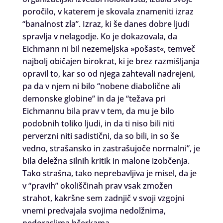
poročilo, v katerem je skovala znameniti izraz
“banalnost zla”. Izraz, ki še danes dobre ljudi
spravlja v nelagodje. Ko je dokazovala, da
Eichmann ni bil nezemeljska »pošast«, temveč
najbolj običajen birokrat, ki je brez razmišljanja
opravil to, kar so od njega zahtevali nadrejeni,
pa da v njem ni bilo “nobene diabolične ali
demonske globine” in da je “težava pri
Eichmannu bila prav v tem, da mu je bilo
podobnih toliko ljudi, in da ti niso bili niti
perverzni niti sadistični, da so bili, in so še
vedno, strašansko in zastrašujoče normalni”, je
bila deležna silnih kritik in malone izobčenja.
Tako strašna, tako neprebavljiva je misel, da je
v “pravih” okoliščinah prav vsak zmožen
strahot, kakršne sem zadnjič v svoji vzgojni
vnemi predvajala svojima nedolžnima,